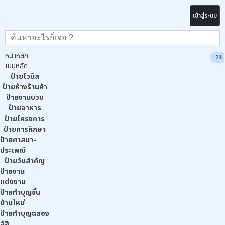
เข้าสู่ระบบ
หน้าหลัก
397
160
65
42
24
44
26
27
20
23
95
23
14
41
17
64
23
14
27
16
12
21
4
4
7
9
7
4
4
8
4
8
3
4
3
5
5
4
เมนูหลัก
ป้ายไวนิล
ป้ายห้างร้านค้า
ป้ายงานบวช
ป้ายอาหาร
ป้ายโครงการ
ป้ายการศึกษา
ป้ายศาสนา-
ประเพณี
ป้ายวันสำคัญ
ป้ายงาน
แต่งงาน
ป้ายทำบุญขึ้น
บ้านใหม่
ป้ายทำบุญฉลอง
อัฐิ