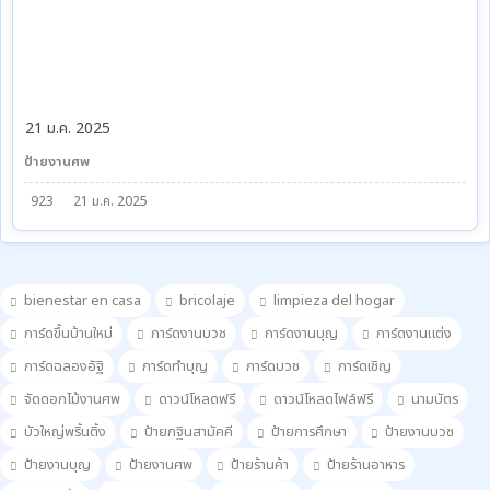
21 ม.ค. 2025
ป้ายงานศพ
923
21 ม.ค. 2025
bienestar en casa
bricolaje
limpieza del hogar
การ์ดขึ้นบ้านใหม่
การ์ดงานบวช
การ์ดงานบุญ
การ์ดงานแต่ง
การ์ดฉลองอัฐิ
การ์ดทำบุญ
การ์ดบวช
การ์ดเชิญ
จัดดอกไม้งานศพ
ดาวน์โหลดฟรี
ดาวน์โหลดไฟล์ฟรี
นามบัตร
บัวใหญ่พริ้นติ้ง
ป้ายกฐินสามัคคี
ป้ายการศึกษา
ป้ายงานบวช
ป้ายงานบุญ
ป้ายงานศพ
ป้ายร้านค้า
ป้ายร้านอาหาร