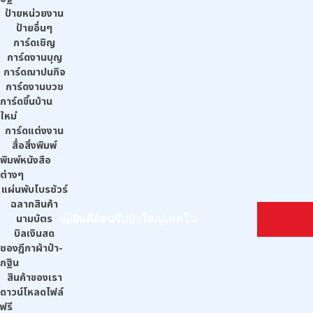
ป้ายหน่วยงาน
ป้ายอื่นๆ
การ์ดเชิญ
การ์ดงานบุญ
การ์ดฌาปนกิจ
การ์ดงานบวช
การ์ดขึ้นบ้าน
ใหม่
การ์ดแต่งงาน
สื่อสิ่งพิมพ์
พิมพ์หนังสือ
ต่างๆ
แผ่นพับโบรชัวร์
ฉลากสินค้า
นามบัตร
ยินดีต้อนรับบัวใหญ่เทคโน
บิลเงินสด
ซองฎีกาผ้าป่า-
กฐิน
สินค้าของเรา
ดาวน์โหลดไฟล์
ฟรี