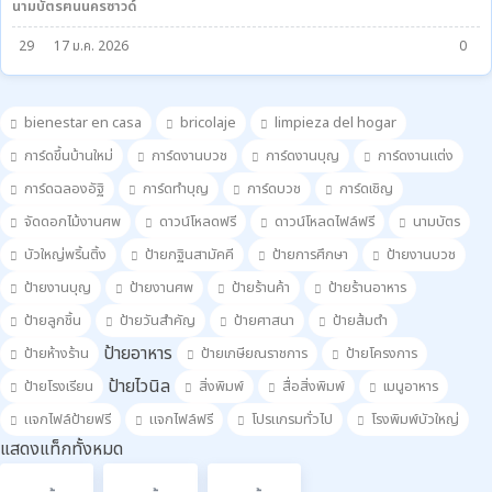
นามบัตรฅนนครซาวด์
29
17 ม.ค. 2026
0
bienestar en casa
bricolaje
limpieza del hogar
การ์ดขึ้นบ้านใหม่
การ์ดงานบวช
การ์ดงานบุญ
การ์ดงานแต่ง
การ์ดฉลองอัฐิ
การ์ดทำบุญ
การ์ดบวช
การ์ดเชิญ
จัดดอกไม้งานศพ
ดาวน์โหลดฟรี
ดาวน์โหลดไฟล์ฟรี
นามบัตร
บัวใหญ่พริ้นติ้ง
ป้ายกฐินสามัคคี
ป้ายการศึกษา
ป้ายงานบวช
ป้ายงานบุญ
ป้ายงานศพ
ป้ายร้านค้า
ป้ายร้านอาหาร
ป้ายลูกชิ้น
ป้ายวันสำคัญ
ป้ายศาสนา
ป้ายส้มตำ
ป้ายอาหาร
ป้ายห้างร้าน
ป้ายเกษียณราชการ
ป้ายโครงการ
ป้ายไวนิล
ป้ายโรงเรียน
สิ่งพิมพ์
สื่อสิ่งพิมพ์
เมนูอาหาร
แจกไฟล์ป้ายฟรี
แจกไฟล์ฟรี
โปรแกรมทั่วไป
โรงพิมพ์บัวใหญ่
แสดงแท็กทั้งหมด