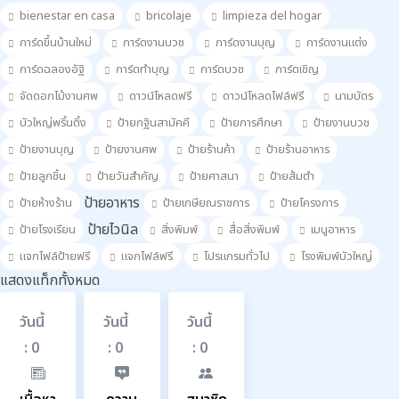
bienestar en casa
bricolaje
limpieza del hogar
การ์ดขึ้นบ้านใหม่
การ์ดงานบวช
การ์ดงานบุญ
การ์ดงานแต่ง
การ์ดฉลองอัฐิ
การ์ดทำบุญ
การ์ดบวช
การ์ดเชิญ
จัดดอกไม้งานศพ
ดาวน์โหลดฟรี
ดาวน์โหลดไฟล์ฟรี
นามบัตร
บัวใหญ่พริ้นติ้ง
ป้ายกฐินสามัคคี
ป้ายการศึกษา
ป้ายงานบวช
ป้ายงานบุญ
ป้ายงานศพ
ป้ายร้านค้า
ป้ายร้านอาหาร
ป้ายลูกชิ้น
ป้ายวันสำคัญ
ป้ายศาสนา
ป้ายส้มตำ
ป้ายอาหาร
ป้ายห้างร้าน
ป้ายเกษียณราชการ
ป้ายโครงการ
ป้ายไวนิล
ป้ายโรงเรียน
สิ่งพิมพ์
สื่อสิ่งพิมพ์
เมนูอาหาร
แจกไฟล์ป้ายฟรี
แจกไฟล์ฟรี
โปรแกรมทั่วไป
โรงพิมพ์บัวใหญ่
แสดงแท็กทั้งหมด
วันนี้
วันนี้
วันนี้
: 0
: 0
: 0