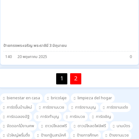
ป้ายทรงพระเจริญ พระราชินี 3 มิถุนายน
140
20 พฤษภาคม 2025
0
1
2
bienestar en casa
bricolaje
limpieza del hogar
การ์ดขึ้นบ้านใหม่
การ์ดงานบวช
การ์ดงานบุญ
การ์ดงานแต่ง
การ์ดฉลองอัฐิ
การ์ดทำบุญ
การ์ดบวช
การ์ดเชิญ
จัดดอกไม้งานศพ
ดาวน์โหลดฟรี
ดาวน์โหลดไฟล์ฟรี
นามบัตร
บัวใหญ่พริ้นติ้ง
ป้ายกฐินสามัคคี
ป้ายการศึกษา
ป้ายงานบวช